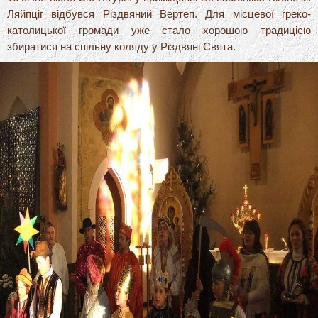
Ляйпціг відбувся Різдвяний Вертеп. Для місцевої греко-
католицької громади уже стало хорошою традицією
збиратися на спільну коляду у Різдвяні Свята.