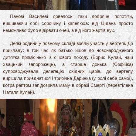
Панові Василеві довелось таки добряче попотіти,
вишиваючи собі сорочину і капелюха: від Цигана просто
неможливо було відірвати очей, а від його жартів вух.
Деякі родини у повному складі взяли участь у вертепі. До
прикладу: в той час як батько йшов до новонародженого
дитятка прямісінько із січового походу (Борис Кулай, наш
хвацький запорожець), а старша донька (Софійка)
супроводжувала делегацію східних царів, до вертепу
вирішила приєднатися і трирічна Даринка (у ролі себе самої),
котра раптом запідозрила маму в образі Смерті (перевтілена
Наталя Кулай).