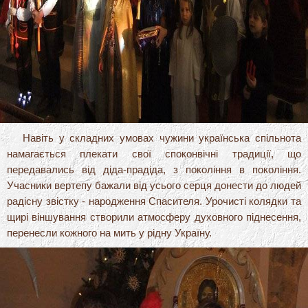
Навіть у складних умовах чужини українська спільнота
намагається плекати свої споконвічні традиції, що
передавались від діда-прадіда, з покоління в покоління.
Учасники вертепу бажали від усього серця донести до людей
радісну звістку - народження Спасителя. Урочисті колядки та
щирі віншування створили атмосферу духовного піднесення,
перенесли кожного на мить у рідну Україну.