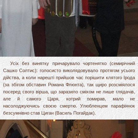
Усіх без винятку причарувало чортенятко (семирічний
Сашко Солтис): голосисто виколядовувало протягом усього
дійства, а коли нарешті прийшов час порішити клятого Ірода
(за збігом обставин Романа Флюнта), так щиро розсміялося
посеред свого вірша, що заразило сміхом не лише глядачів,
але й самого Царя, котрий помирав, мало не
насолоджуючись своєю смертю. Улюбленцем парафіянок
безсумнівно став Циган (Василь Погайдак).