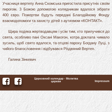
Учасниця вертепу Анна Скомська пригостила присутніх своїм
пирогом. З Божою допомогою колядникам вдалося зібрати
400 євро. Пожертви будуть передані Благодійному Фонду
взаємодопомоги та захисту дітей з аутизмом «КОНТАКТ».
Щира подяка жертводавцям і усім тим, хто прилучився до
свята, особливо пані Оксані Макогон, котра доклала чимало
зусиль, щоб свято вдалося, та отцеві пароху Богдану Луці, з
чийого благословення і відбувався Різдвяний Вертеп.
Галина Зінкевич
Церковний календар - Молитва
Impressum
церкви