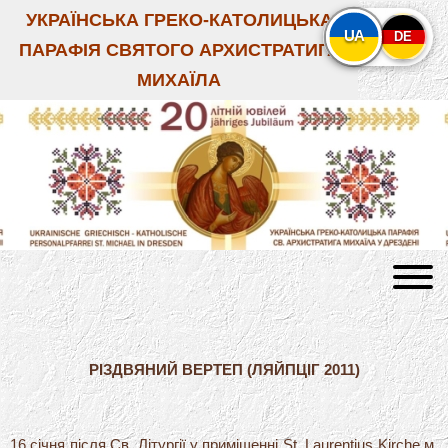
УКРАЇНСЬКА ГРЕКО-КАТОЛИЦЬКА
UA
DE
ПАРАФІЯ СВЯТОГО АРХИСТРАТИГА
МИХАЇЛА
РІЗДВЯНИЙ ВЕРТЕП (ЛЯЙПЦІГ 2011)
16 січня після Св. Літургії у приміщенні St. Laurentius Kirche м.